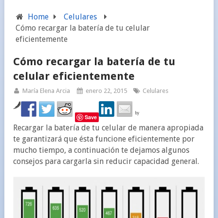
APPLE RECUPERA $40 MILLONES POR RECICLAJE DE IPHONE
Home
Celulares
LAS VENTAS DE TABLETS DISMINUYEN EN UN 10%
Cómo recargar la batería de tu celular
eficientemente
LAS MEJORAS DESTACADAS DE IOS 9.3
Cómo recargar la batería de tu
APPLE WATCH: CÓMO GESTIONAR NOTIFICACIONES
celular eficientemente
María Elena Arcia
enero 22, 2015
Celulares
by
Save
Recargar la batería de tu celular de manera apropiada
te garantizará que ésta funcione eficientemente por
mucho tiempo, a continuación te dejamos algunos
consejos para cargarla sin reducir capacidad general.